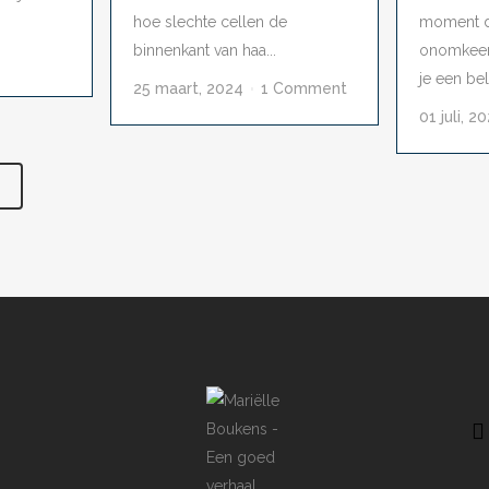
hoe slechte cellen de
moment da
binnenkant van haa...
onomkeer
je een bela
25 maart, 2024
1 Comment
01 juli, 2