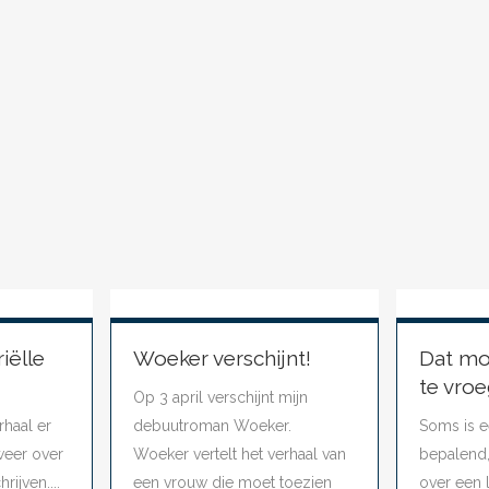
iëlle
Woeker verschijnt!
Dat mo
te vro
Op 3 april verschijnt mijn
rhaal er
debuutroman Woeker.
Soms is e
 weer over
Woeker vertelt het verhaal van
bepalend,
ijven....
een vrouw die moet toezien
over een 