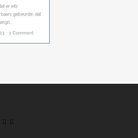
t er iets
baars gebeurde, dat
ngri...
023
1 Comment